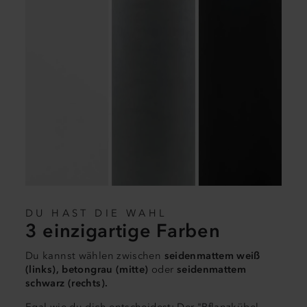
49 Abs. 1 a) DSGVO), erklären Sie sich mit der
Übermittlung Ihrer Daten in die USA und dieser
Weiterverarbeitung der Daten einverstanden. Sie können
Ihre Einwilligung jederzeit unter der Rubrik "Details"
widerrufen oder dort eine individuelle Auswahl treffen.
(
mehr Informationen
)
DU HAST DIE WAHL
3 einzigartige Farben
Du kannst wählen zwischen
seidenmattem weiß
(links), betongrau (mitte)
oder
seidenmattem
schwarz (rechts).