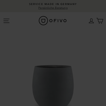
Direkt
SERVICE MADE IN GERMANY
zum
Persönliche Beratung
Pause
Inhalt
Diashow
Seitennavigation
Einlo
W