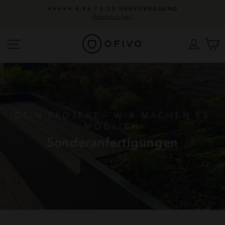
Direkt
⭐️⭐️⭐️⭐️⭐️ 4.86 / 5.00 HERVORRAGEND
zum
Bewertungen
Pause
Inhalt
Diashow
Seitennavigation
Einlo
W
DEIN PROJEKT - WIR MACHEN ES
MÖGLICH
Sonderanfertigungen