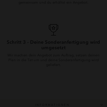
gemeinsam und du erhältst ein Angebot.
Ihre Einwilligung jederzeit unter der Rubrik "Details"
widerrufen oder dort eine individuelle Auswahl treffen.
(
mehr Informationen
)
Schritt 3 - Deine Sonderanfertigung wird
umgesetzt
Wir machen dein Angebot zum Auftrag, setzen deinen
Plan in die Tat um und deine Sonderanfertigung wird
geliefert.
INFORMATIONEN