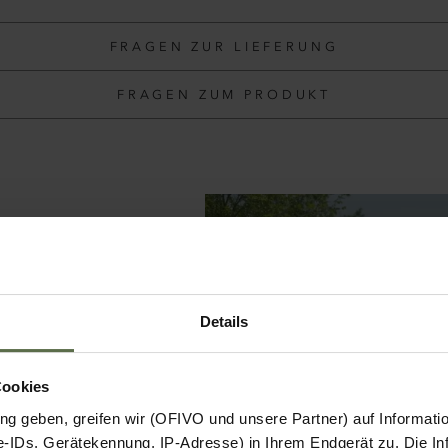
FRAGEN ZUR LIEFERUNG
FRAGEN ZUM PRODUKT
te für
Details
. Unsere
attungs-
Cookies
 hochwertigen
g geben, greifen wir (OFIVO und unsere Partner) auf Informati
oder
gen durch
-IDs, Gerätekennung, IP-Adresse) in Ihrem Endgerät zu. Die Inf