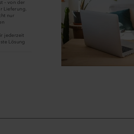
t – von der
r Lieferung.
cht nur
en
r jederzeit
este Lösung