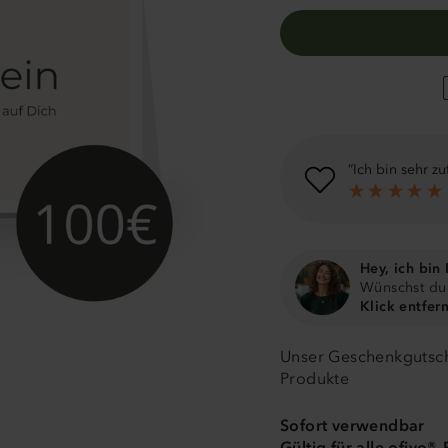
 und der Verarbeitung.
Ich bin sehr z
nde
Hey, ich bin F
Wünschst du 
Klick entfern
Unser Geschenkgutsche
Produkte
Sofort verwendbar
Gültig für alle ofivo®