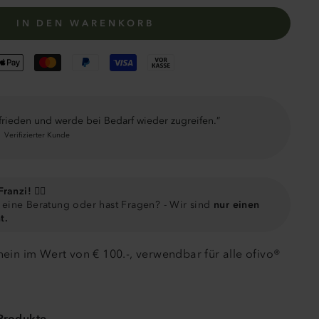
IN DEN WARENKORB
ufrieden und werde bei Bedarf wieder zugreifen.
W
Verifizierter Kunde
ranzi! 🙋‍♀️
eine Beratung oder hast Fragen? - Wir sind
nur einen
t.
in im Wert von € 100.-, verwendbar für alle ofivo®
-Produkte