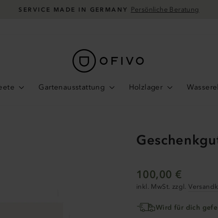
Persönliche Beratung
SERVICE MADE IN GERMANY
Pause
Diashow
eete
Gartenausstattung
Holzlager
Wassere
Geschenkgut
Normale
100,00 €
Preis
inkl. MwSt. zzgl.
Versandk
Wird für dich gefe