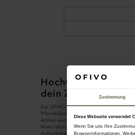
Hochwertige Produk
dein Zuhause
Zustimmung
Bei OFIVO steht Qualität an erster Stelle
Pflanzkübel, Hochbeete und Gartenausst
Diese Webseite verwendet 
Artikel werden mit größter Sorgfalt aus
Wenn Sie uns Ihre Zustimmun
Materialien gefertigt. Ob für den Innen- 
Außenbereich, unsere Produkte überzeu
Browserinformationen, Werbe