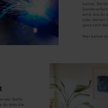
kannst. Darüb
Sonderanferti
wird, wie du e
oder deinen Ga
ganz nach de
Hier kannst d
t
rster Stelle.
 du stets die