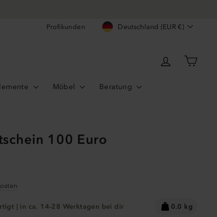
Währung
Profikunden
Deutschland (EUR €)
Einloggen
Ware
lemente
Möbel
Beratung
schein 100 Euro
r
osten
rtigt | in ca. 14-28 Werktagen bei dir
0.0 kg