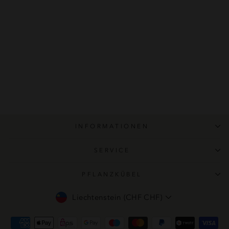
Kunststoffeinsatz für
Pflanzkübel - flexibel -
rund
(10
Bewertungen)
4.80
/ 5.00
ab CHF 8.00
INFORMATIONEN
SERVICE
PFLANZKÜBEL
Währung
Liechtenstein (CHF CHF)