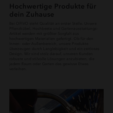
diesen US-Unternehmen nicht in der gleichen Weise
Hochwertige Produkte für
geschützt wie in der Europäischen Union. Wenn Sie auf
dein Zuhause
den Button “Akzeptieren & schließen” klicken (gem. Art.
49 Abs. 1 a) DSGVO), erklären Sie sich mit der
Bei OFIVO steht Qualität an erster Stelle. Unsere
Übermittlung Ihrer Daten in die USA und dieser
Pflanzkübel, Hochbeete und Gartenausstattungs-
Weiterverarbeitung der Daten einverstanden. Sie können
Artikel werden mit größter Sorgfalt aus
Ihre Einwilligung jederzeit unter der Rubrik "Details"
hochwertigen Materialien gefertigt. Ob für den
Innen- oder Außenbereich, unsere Produkte
widerrufen oder dort eine individuelle Auswahl treffen.
überzeugen durch Langlebigkeit und ein zeitloses
(
mehr Informationen
)
Design. Wir sind stolz darauf, unseren Kunden
robuste und stilvolle Lösungen anzubieten, die
jedem Raum oder Garten das gewisse Etwas
verleihen.