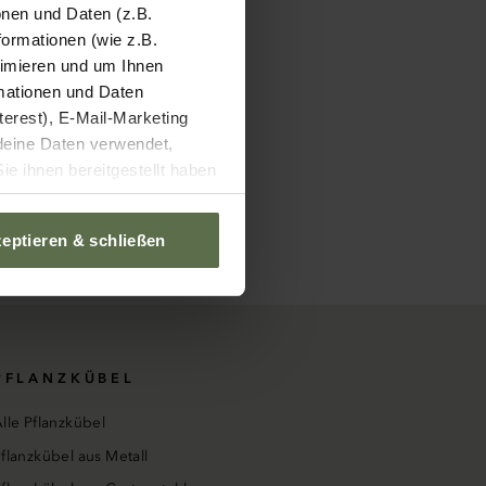
onen und Daten (z.B.
ormationen (wie z.B.
timieren und um Ihnen
rmationen und Daten
nterest), E-Mail-Marketing
 deine Daten verwendet,
e ihnen bereitgestellt haben
 übermittelte Daten
u einem unverhältnismäßigen
eptieren & schließen
icht wirksam durchsetzen.
er Europäischen Union. Wenn
n Sie sich mit der
Sie können Ihre Einwilligung
r Informationen
)
PFLANZKÜBEL
lle Pflanzkübel
flanzkübel aus Metall