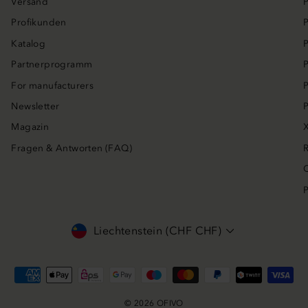
Versand
P
Profikunden
P
Katalog
P
Partnerprogramm
P
For manufacturers
P
Newsletter
P
Magazin
X
Fragen & Antworten (FAQ)
R
Q
P
Währung
Liechtenstein (CHF CHF)
© 2026 OFIVO