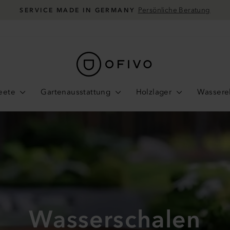
Persönliche Beratung
SERVICE MADE IN GERMANY
Pause
Diashow
eete
Gartenausstattung
Holzlager
Wassere
Wasserschalen