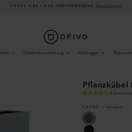
In
30 TAGE ZUFRIEDENHEITSGARANTIE
Pause
Diashow
eete
Gartenausstattung
Holzlager
Wassere
Pflanzkübel
(4 Bewertun
FARBE
—
betongrau