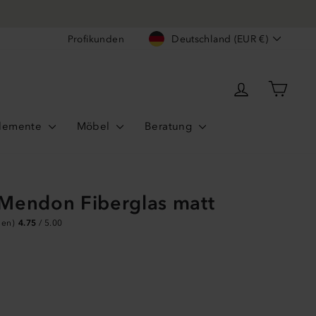
fo
Währung
Profikunden
Deutschland (EUR €)
Einloggen
Ware
lemente
Möbel
Beratung
 Mendon Fiberglas matt
gen)
4.75
/ 5.00