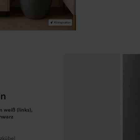
en
 weiß (links),
hwarz
nzkübel