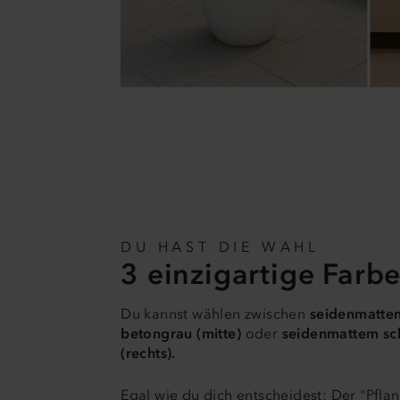
DU HAST DIE WAHL
3 einzigartige Farb
Du kannst wählen zwischen
seidenmattem
betongrau (mitte)
oder
seidenmattem sc
(rechts).
Egal wie du dich entscheidest: Der "Pfla