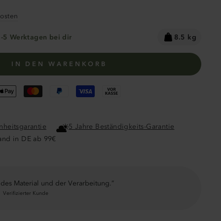
r
osten
2-5 Werktagen bei dir
8.5 kg
IN DEN WARENKORB
nheitsgarantie
5 Jahre Beständigkeits-Garantie
and in DE ab 99€
 des Material und der Verarbeitung.
I
Verifizierter Kunde