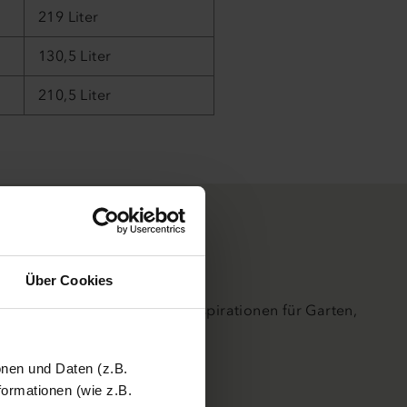
219 Liter
130,5 Liter
210,5 Liter
stfach
Über Cookies
nches, Rabattaktionen und Inspirationen für Garten,
onen und Daten (z.B.
ormationen (wie z.B.