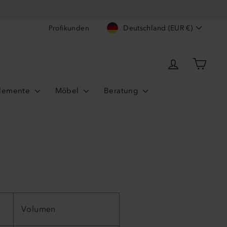
Per
SERVICE MADE IN GERMANY
Währung
Profikunden
Deutschland (EUR €)
Einloggen
Ware
lemente
Möbel
Beratung
Volumen