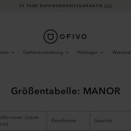
Pause
Diashow
eete
Gartenausstattung
Holzlager
Wassere
Größentabelle: MANOR
röße Innen
(lxbxh
Randbreite
Gewicht
 cm)