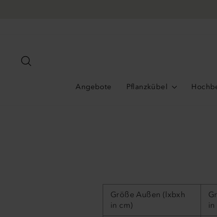
Direkt
Info
ENHEITSGARANTIE
zum
Inhalt
Suche
Angebote
Pflanzkübel
Hochb
Größe Außen (lxbxh
G
in cm)
in