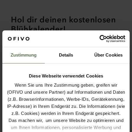
Hol dir deinen kostenlosen
Blühkalender!
Auf mehr als 10 Seiten findest du über 30
verschiedene Blumensorten.
Zustimmung
Details
Über Cookies
Bilder zu jeder Blume (lass dich inspirieren!)
Aussaattermine
Termine zum Vorziehen
Blühzeiten
Diese Webseite verwendet Cookies
Wenn Sie uns Ihre Zustimmung geben, greifen wir
(OFIVO und unsere Partner) auf Informationen und Daten
(z.B. Browserinformationen, Werbe-IDs, Gerätekennung,
Dein persönlicher
IP-Adresse) in Ihrem Endgerät zu. Die Informationen (wie
z.B. Cookies) werden in Ihrem Endgerät gespeichert.
Blühkalender!
Das machen wir, um unsere Website zu optimieren und
um Ihnen Informationen, personalisierte Werbung und
Jetzt anmelden und kostenlosen Blühkalender