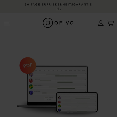
Direkt
30 TAGE ZUFRIEDENHEITSGARANTIE
zum
Info
Pause
Inhalt
Diashow
Seitennavigation
Einlo
W