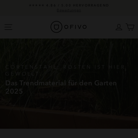
Direkt
30 TAGE ZUFRIEDENHEITSGARANTIE
zum
Info
Pause
Inhalt
Diashow
Seitennavigation
Einlo
W
CORTENSTAHL: ROSTEN IST HIER
GEWOLLT.
Das Trendmaterial für den Garten
2025