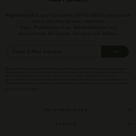
Registriere dich jetzt für unsere OFIVO-NEWS und erhalte
immer alle Neuigkeiten, wertvolle
Tipps, Produktlaunches, Rabattaktionen und
Inspirationen für Garten, Terrasse und Balkon.
DEINE
ABONNIEREN
E-
MAIL
ADRESSE
Mit der Anmeldung zu unserem Newsletter werden deine E-Mail-Adresse und Daten deines
Endgerätes wie z.B. Browserinformationen, Gerätekennung und IP-Adresse an unseren Partner
für E-Mail-Marketing, Klaviyo in die USA übersendet. Dabei besteht ein Risiko, dass
übermittelte Daten möglicherweise nicht gelöscht oder für andere Zwecke weiterverarbeitet
werden. Deine Daten sind bei einem US-Unternehmen unter Umständen nicht in der gleichen
Weise geschützt wie in der Europäischen Union. Wenn du auf den Button "Abonnieren" klickst
Scrolle, um mehr zu lesen.
(gem. Art. 49 Abs. 1 a) DSGVO), erklärst du dich mit der Übermittlung deiner Daten in die USA
und der Weiterverarbeitung der Daten einverstanden. Die Einwilligung zu unserem
regelmäßigen, kostenlosen E-Mail-Newsletter kann mit Wirkung für die Zukunft jederzeit
widerrufen werden. Mehr Informationen erhältst du in unserer
Datenschutzerklärung
.
INFORMATIONEN
SERVICE