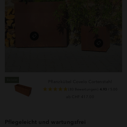
Behörden kommen. Eventuell können Sie Ihre Rechte
dort nicht wirksam durchsetzen. Ihre Daten sind bei
diesen US-Unternehmen nicht in der gleichen Weise
geschützt wie in der Europäischen Union. Wenn Sie auf
den Button “Akzeptieren & schließen” klicken (gem. Art.
49 Abs. 1 a) DSGVO), erklären Sie sich mit der
Übermittlung Ihrer Daten in die USA und dieser
Weiterverarbeitung der Daten einverstanden. Sie können
Ihre Einwilligung jederzeit unter der Rubrik "Details"
widerrufen oder dort eine individuelle Auswahl treffen.
(
mehr Informationen
)
Beliebt
Pflanzkübel Covelo Cortenstahl
(83 Bewertungen)
4.93
/ 5.00
ab CHF 417.00
Pflegeleicht und wartungsfrei