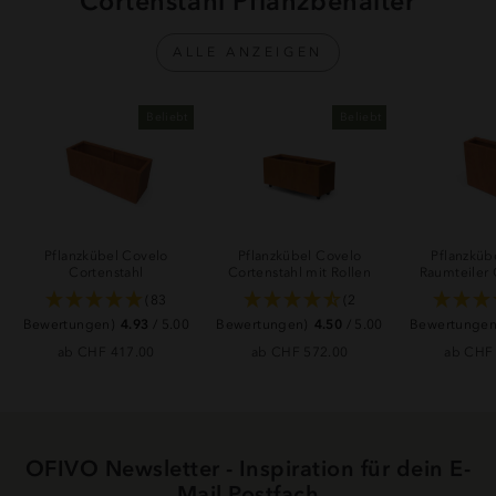
Cortenstahl Pflanzbehälter
ALLE ANZEIGEN
Beliebt
Beliebt
Pflanzkübel Covelo
Pflanzkübel Covelo
Pflanzküb
Cortenstahl
Cortenstahl mit Rollen
Raumteiler 
(83
(2
Bewertungen)
4.93
/ 5.00
Bewertungen)
4.50
/ 5.00
Bewertungen
ab CHF 417.00
ab CHF 572.00
ab CHF
OFIVO Newsletter - Inspiration für dein E-
Mail Postfach