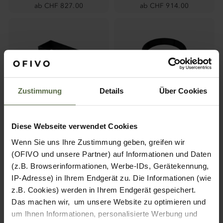
ab CHF 827.00
ab CHF 914.00
Zustimmung
Details
Über Cookies
Hochbeet Tempe Stahl
Hochbeet/Baumumrandu
farbig
ng Marana Stahl (farbig)
ab CHF 568.00
(1
Diese Webseite verwendet Cookies
Bewertungen)
5.00
/ 5.00
Wenn Sie uns Ihre Zustimmung geben, greifen wir
ab CHF 938.00
(OFIVO und unsere Partner) auf Informationen und Daten
Auch mit Rollen
(z.B. Browserinformationen, Werbe-IDs, Gerätekennung,
IP-Adresse) in Ihrem Endgerät zu. Die Informationen (wie
z.B. Cookies) werden in Ihrem Endgerät gespeichert.
Das machen wir, um unsere Website zu optimieren und
um Ihnen Informationen, personalisierte Werbung und