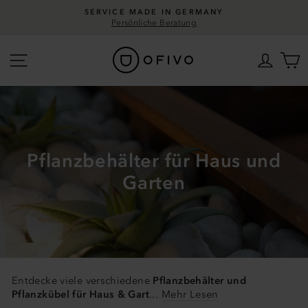
Direkt
SERVICE MADE IN GERMANY
zum
Persönliche Beratung
Pause
Inhalt
Diashow
Seitennavigation
Einlo
W
Pflanzbehälter für Haus und
Garten
Entdecke viele verschiedene
Pflanzbehälter und
Pflanzkübel für Haus & Gart
...
Mehr Lesen