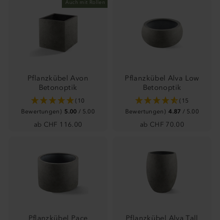
Auch mit Rollen
Übermittlung Ihrer Daten in die USA und dieser
Weiterverarbeitung der Daten einverstanden. Sie können
Ihre Einwilligung jederzeit unter der Rubrik "Details"
widerrufen oder dort eine individuelle Auswahl treffen.
(
mehr Informationen
)
Pflanzkübel Avon
Pflanzkübel Alva Low
Betonoptik
Betonoptik
(10
(15
Bewertungen)
5.00
/ 5.00
Bewertungen)
4.87
/ 5.00
ab CHF 116.00
ab CHF 70.00
Pflanzkübel Pace
Pflanzkübel Alva Tall