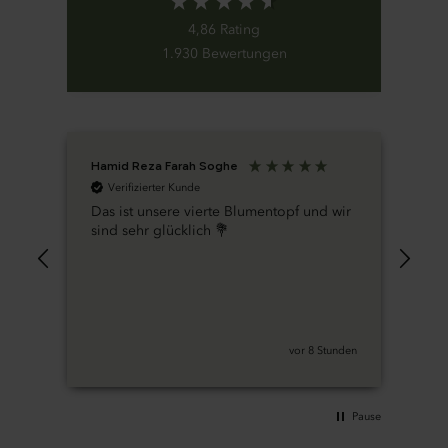
4,86
Rating
1.930
Bewertungen
Hamid Reza Farah Soghe
An
Verifizierter Kunde
V
Das ist unsere vierte Blumentopf und wir
Tol
sind sehr glücklich 💐
vor 8 Stunden
Pause