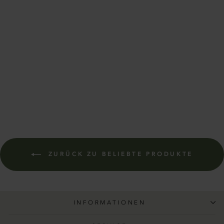
Pflanzkübel Avon
Betonoptik
(10
Bewertungen)
5.00
/ 5.00
ab 96,00 €
ZURÜCK ZU BELIEBTE PRODUKTE
INFORMATIONEN