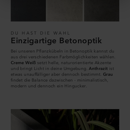
unverhältnismäßigen Zugriff auf Ihre Daten durch US-
Behörden kommen. Eventuell können Sie Ihre Rechte
dort nicht wirksam durchsetzen. Ihre Daten sind bei
diesen US-Unternehmen nicht in der gleichen Weise
geschützt wie in der Europäischen Union. Wenn Sie auf
DU HAST DIE WAHL
Einzigartige Betonoptik
den Button “Akzeptieren & schließen” klicken (gem. Art.
49 Abs. 1 a) DSGVO), erklären Sie sich mit der
Bei unseren Pflanzkübeln in Betonoptik kannst du
Übermittlung Ihrer Daten in die USA und dieser
aus drei verschiedenen Farbmöglichkeiten wählen.
Weiterverarbeitung der Daten einverstanden. Sie können
Creme Weiß
setzt helle, naturorientierte Akzente
Ihre Einwilligung jederzeit unter der Rubrik "Details"
und bringt Licht in deine Umgebung.
Anthrazit
ist
widerrufen oder dort eine individuelle Auswahl treffen.
etwas unauffälliger aber dennoch bestimmt.
Grau
findet die Balance dazwischen - minimalistisch,
(
mehr Informationen
)
modern und dennoch ein Hingucker.