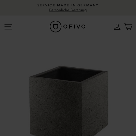
Direkt
SERVICE MADE IN GERMANY
zum
Persönliche Beratung
Pause
Inhalt
Diashow
Seitennavigation
Einlo
W